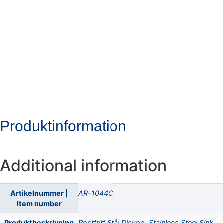
Steel Sink,
540X440X180MM
Produktinformation
Additional information
Artikelnummer |
AR-1044C
Item number
Produktbeskrivning
Rostfritt Stål Diskho, Stainless Steel Sink