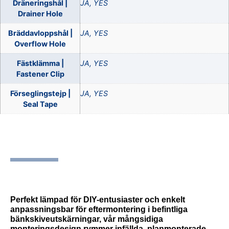
Dräneringshål |
JA, YES
Drainer Hole
Bräddavloppshål |
JA, YES
Overflow Hole
Fästklämma |
JA, YES
Fastener Clip
Förseglingstejp |
JA, YES
Seal Tape
SKU
535698-1-1-1-1-1
.
Perfekt lämpad för DIY-entusiaster och enkelt
anpassningsbar för eftermontering i befintliga
bänkskiveutskärningar, vår mångsidiga
monteringsdesign rymmer infällda, planmonterade