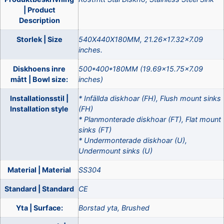
| Product
Description
Storlek | Size
540X440X180MM, 21.26×17.32×7.09
inches.
Diskhoens inre
500*400*180MM (19.69×15.75×7.09
mått | Bowl size:
inches)
Installationsstil |
* Infällda diskhoar (FH), Flush mount sinks
Installation style
(FH)
* Planmonterade diskhoar (FT), Flat mount
sinks (FT)
* Undermonterade diskhoar (U),
Undermount sinks (U)
Material | Material
SS304
Standard | Standard
CE
Yta | Surface:
Borstad yta, Brushed