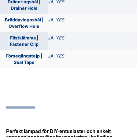
Dräneringshål |
JA, YES
Drainer Hole
Bräddavloppshål |
JA, YES
Overflow Hole
Fästklämma |
JA, YES
Fastener Clip
Förseglingstejp |
JA, YES
Seal Tape
SKU
535698-1-1-1-1-1-1-1-1-1-1-1-
1
.
Perfekt lämpad för DIY-entusiaster och enkelt