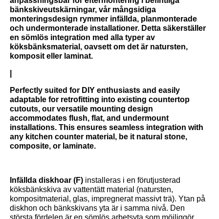
anpassningsbar för eftermontering i befintliga
bänkskiveutskärningar, vår mångsidiga
monteringsdesign rymmer infällda, planmonterade
och undermonterade installationer. Detta säkerställer
en sömlös integration med alla typer av
köksbänksmaterial, oavsett om det är natursten,
komposit eller laminat.
|
Perfectly suited for DIY enthusiasts and easily
adaptable for retrofitting into existing countertop
cutouts, our versatile mounting design
accommodates flush, flat, and undermount
installations. This ensures seamless integration with
any kitchen counter material, be it natural stone,
composite, or laminate.
Infällda diskhoar (F)
installeras i en förutjusterad
köksbänkskiva av vattentätt material (natursten,
kompositmaterial, glas, impregnerat massivt trä). Ytan på
diskhon och bänkskivans yta är i samma nivå. Den
största fördelen är en sömlös arbetsyta som möjliggör