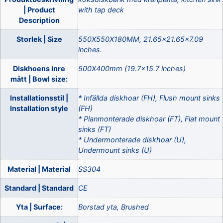
| Product
with tap deck
Description
Storlek | Size
550X550X180MM, 21.65×21.65×7.09
inches.
Diskhoens inre
500X400mm (19.7×15.7 inches)
mått | Bowl size:
Installationsstil |
* Infällda diskhoar (FH), Flush mount sinks
Installation style
(FH)
* Planmonterade diskhoar (FT), Flat mount
sinks (FT)
* Undermonterade diskhoar (U),
Undermount sinks (U)
Material | Material
SS304
Standard | Standard
CE
Yta | Surface:
Borstad yta, Brushed