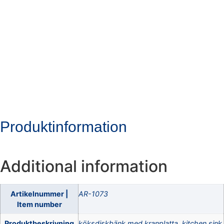
AR-1073, Kitchen
Sink With Tap Deck,
550X550X180MM
Produktinformation
Additional information
Artikelnummer |
AR-1073
Item number
Produktbeskrivning
köksdiskbänk med kranplatta, kitchen sink