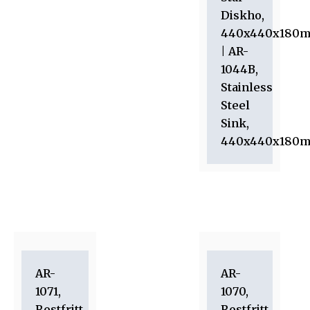
Diskho,
440x440x180
| AR-
1044B,
Stainless
Steel
Sink,
440x440x180
AR-
AR-
1071,
1070,
Rostfritt
Rostfritt