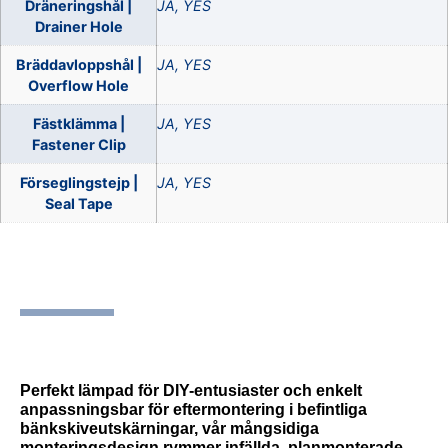
Dräneringshål |
JA, YES
Drainer Hole
Bräddavloppshål |
JA, YES
Overflow Hole
Fästklämma |
JA, YES
Fastener Clip
Förseglingstejp |
JA, YES
Seal Tape
SKU
535698-1-1-1-1-1-1-1-1-1
.
Perfekt lämpad för DIY-entusiaster och enkelt
anpassningsbar för eftermontering i befintliga
bänkskiveutskärningar, vår mångsidiga
monteringsdesign rymmer infällda, planmonterade