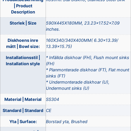
| Product
Description
Storlek | Size
590X445X180MM, 23.23×17.52×7.09
inches.
Diskhoens inre
160X340/340X400MM( 6.30×13.39/
mått | Bowl size:
13.39×15.75)
Installationsstil |
* Infällda diskhoar (FH), Flush mount sinks
Installation style
(FH)
* Planmonterade diskhoar (FT), Flat mount
sinks (FT)
* Undermonterade diskhoar (U),
Undermount sinks (U)
Material | Material
SS304
Standard | Standard
CE
Yta | Surface:
Borstad yta, Brushed