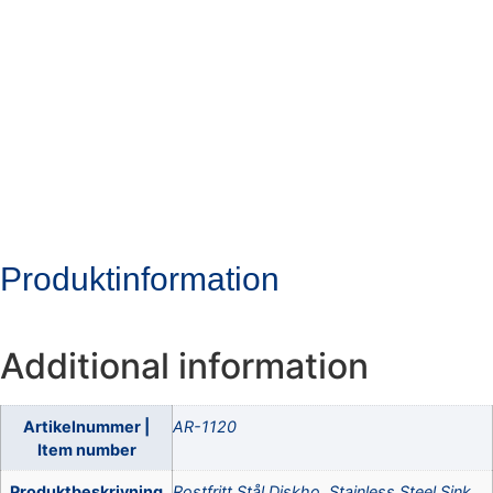
Steel Sink,
590X445X180MM
Produktinformation
Additional information
Artikelnummer |
AR-1120
Item number
Produktbeskrivning
Rostfritt Stål Diskho, Stainless Steel Sink